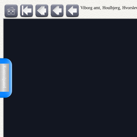
Viborg amt, Houlbjerg, Hvorsl
Kontrolpanel