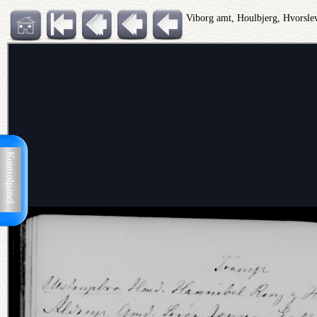
Viborg amt, Houlbjerg, Hvorsl
Kontrolpanel