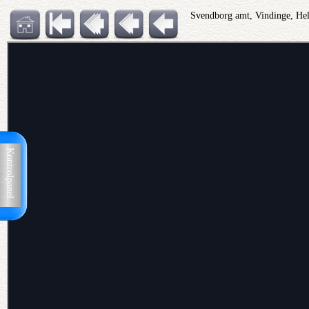
Svendborg amt, Vindinge, Hell
Kontrolpanel