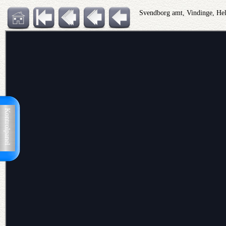
Svendborg amt, Vindinge, Hel
Kontrolpanel