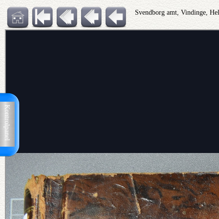
Svendborg amt, Vindinge, Hel
Kontrolpanel