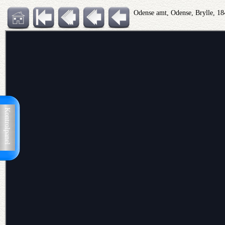
Odense amt, Odense, Brylle, 18
Kontrolpanel