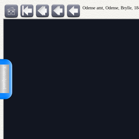
Odense amt, Odense, Brylle, 18
Kontrolpanel