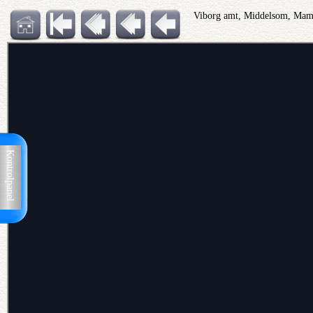
Viborg amt, Middelsom, Mam
Kontrolpanel