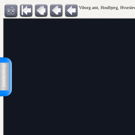
Viborg amt, Houlbjerg, Hvorsle
Kontrolpanel