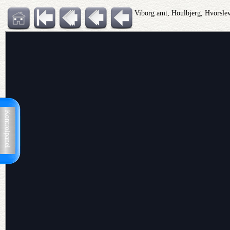
Viborg amt, Houlbjerg, Hvorsle
Kontrolpanel