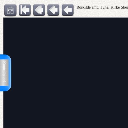
Roskilde amt, Tune, Kirke Ske
Kontrolpanel