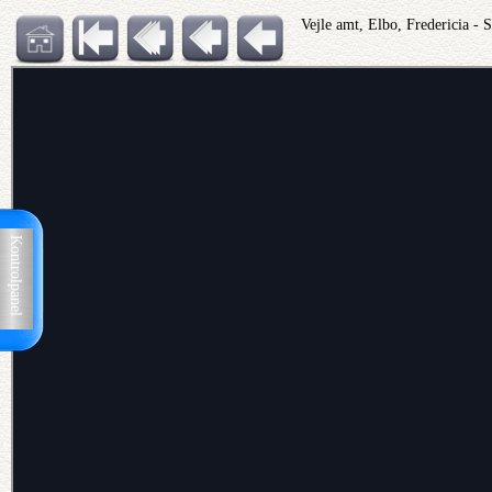
Vejle amt, Elbo, Fredericia -
Kontrolpanel