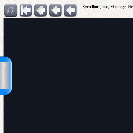
Svendborg amt, Vindinge, Hel
Kontrolpanel