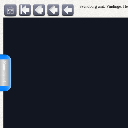
Svendborg amt, Vindinge, Hel
Kontrolpanel