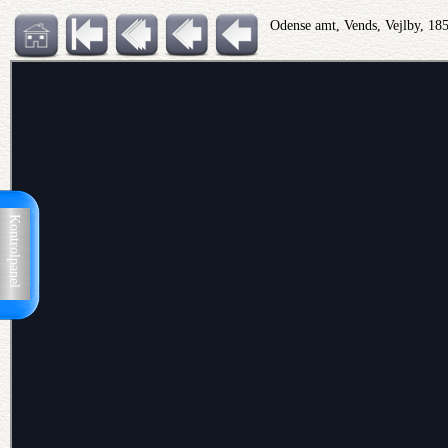
Odense amt, Vends, Vejlby, 18
Kontrolpanel