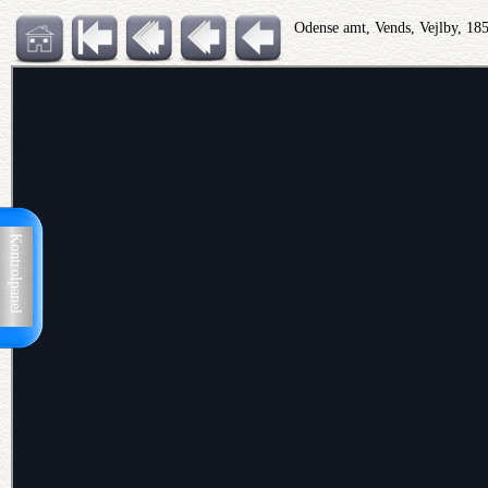
Odense amt, Vends, Vejlby, 18
Kontrolpanel