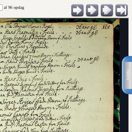
af 96 opslag
Indeks