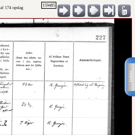
159485
af 174 opslag
Indeks