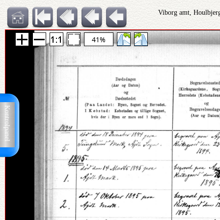
Viborg amt, Houlbjer
41%
Kontrolpanel