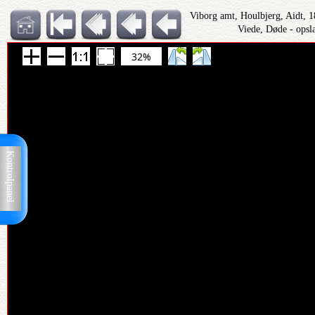
Viborg amt, Houlbjerg, Aidt, 
Viede, Døde - opsl
32%
Kontrolpanel