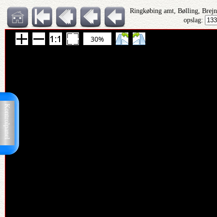
Ringkøbing amt, Bølling, Brejn
opslag:
30%
Kontrolpanel