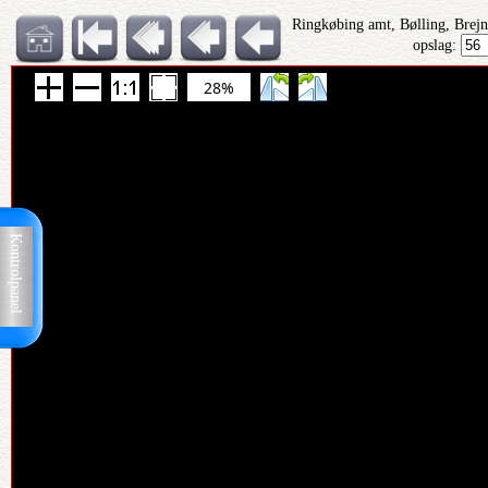
Ringkøbing amt, Bølling, Brejn
opslag:
28%
Kontrolpanel