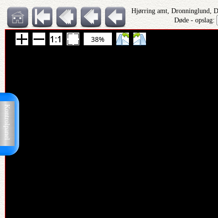
Hjørring amt, Dronninglund, 
Døde - opslag:
38%
Kontrolpanel