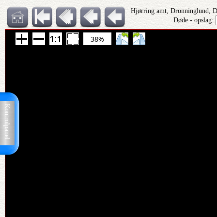
Hjørring amt, Dronninglund, 
Døde - opslag:
38%
Kontrolpanel