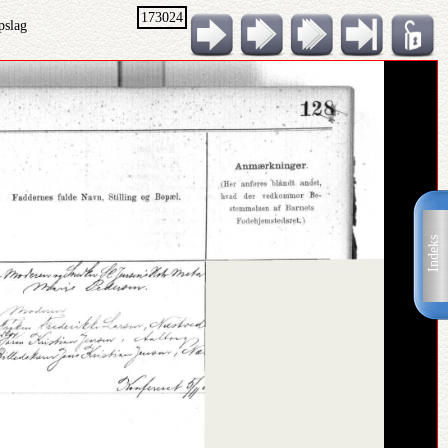
173024
pslag
Indeks