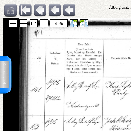
Ålborg amt, 
41%
Kontrolpanel