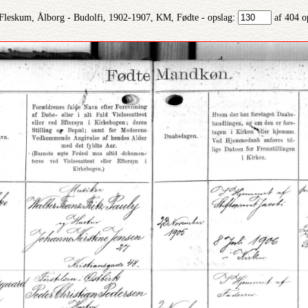
Fleskum, Ålborg - Budolfi, 1902-1907, KM, Fødte - opslag:
af 404 o