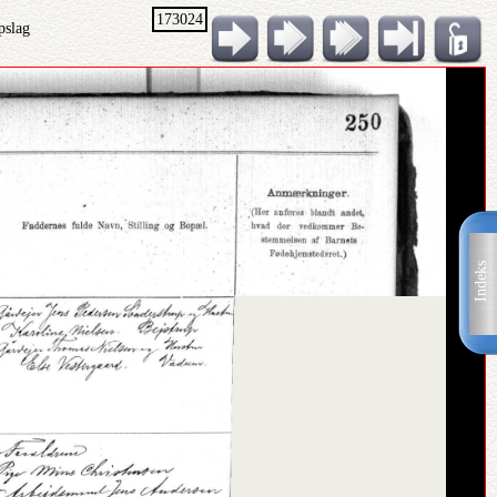
173024
pslag
Indeks