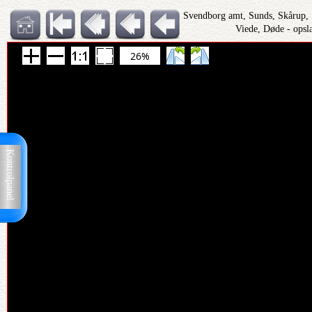
Svendborg amt, Sunds, Skårup,
Viede, Døde - opsl
26%
Kontrolpanel