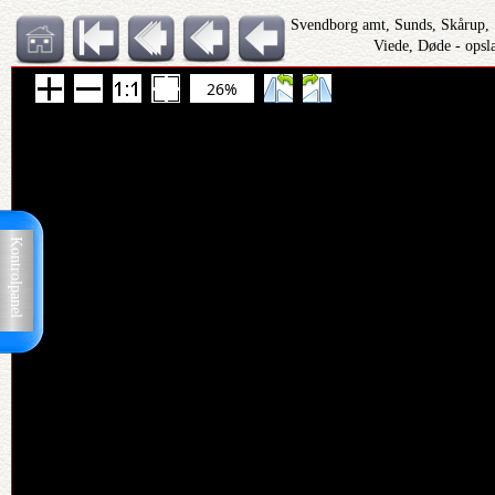
Svendborg amt, Sunds, Skårup,
Viede, Døde - opsl
26%
Kontrolpanel