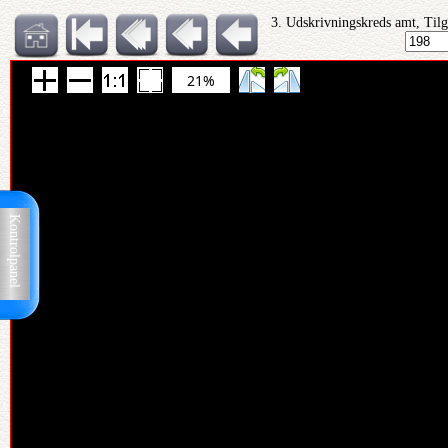
3. Udskrivningskreds amt, Tilg
21%
Kontrolpanel