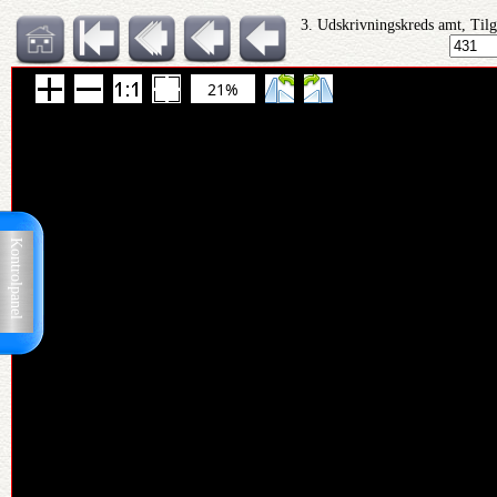
3. Udskrivningskreds amt, Tilg
21%
Kontrolpanel