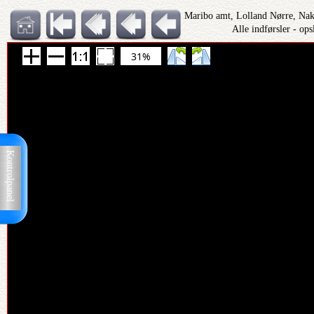
Maribo amt, Lolland Nørre, Nak
Alle indførsler - op
31%
Kontrolpanel