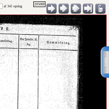
205088
af 341 opslag
Indeks