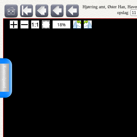
Hjørring amt, Øster Han, Have
opslag:
18%
Kontrolpanel