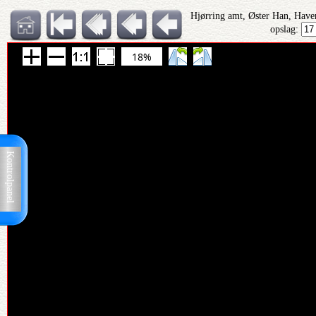
Hjørring amt, Øster Han, Have
opslag:
18%
Kontrolpanel