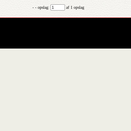
- - opslag:
af 1 opslag