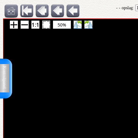
- - opslag:
50%
Kontrolpanel