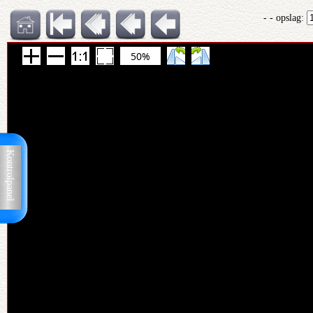
- - opslag:
50%
Kontrolpanel