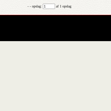
- - opslag:
af 1 opslag