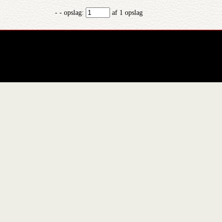
- - opslag:
af 1 opslag