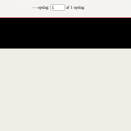
- - opslag:
af 1 opslag