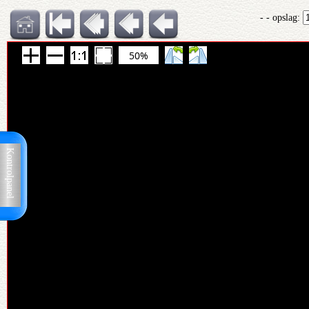
- - opslag:
50%
Kontrolpanel