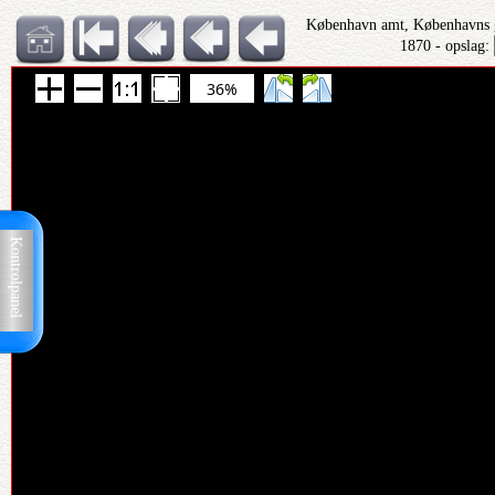
København amt, Københavns
1870 - opslag:
36%
Kontrolpanel