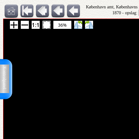
København amt, Københavns
1870 - opslag:
36%
Kontrolpanel