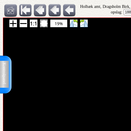
Holbæk amt, Dragsholm Birk, P
opslag:
19%
Kontrolpanel