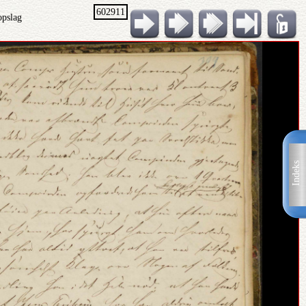
602911
opslag
Indeks