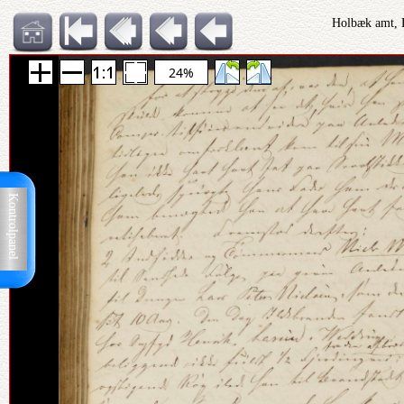
Holbæk amt, D
24%
Kontrolpanel