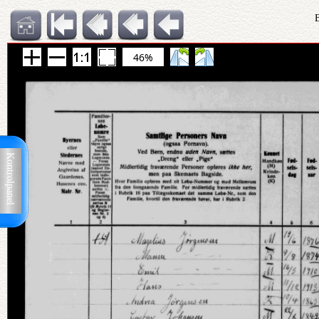
B
46%
Kontrolpanel