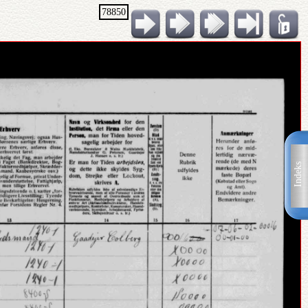
78850
Indeks