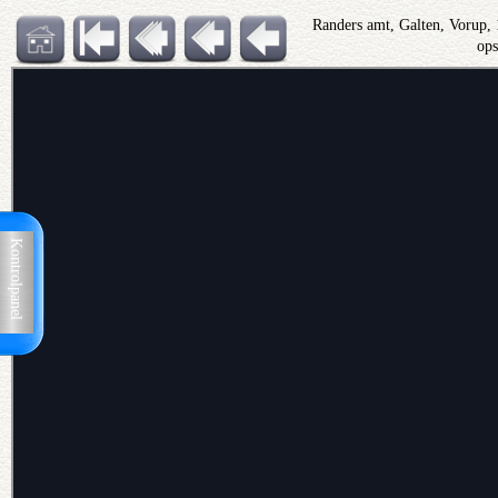
Randers amt, Galten, Vorup,
op
Kontrolpanel