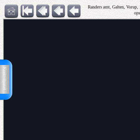
Randers amt, Galten, Vorup,
op
Kontrolpanel