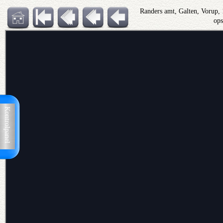
Randers amt, Galten, Vorup,
op
Kontrolpanel