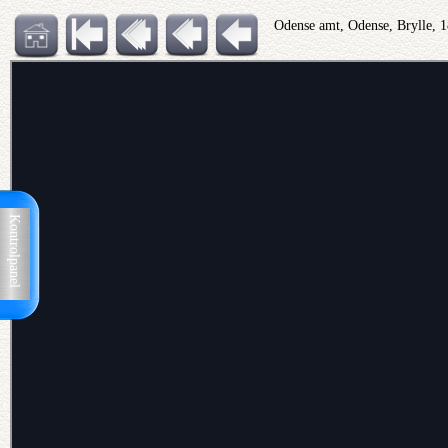
Odense amt, Odense, Brylle, 
Kontrolpanel