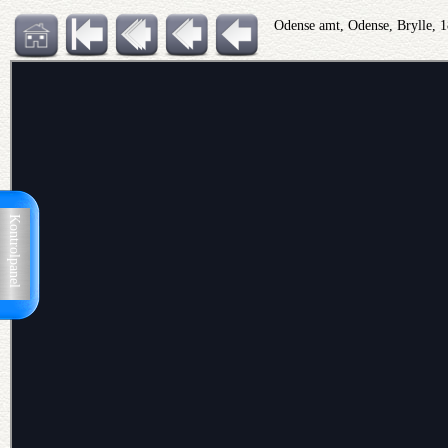
Odense amt, Odense, Brylle, 
Kontrolpanel